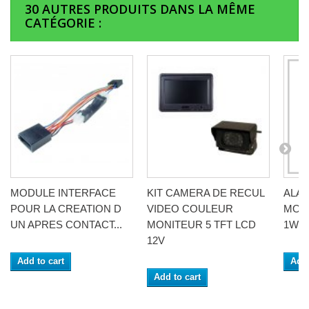
30 AUTRES PRODUITS DANS LA MÊME
CATÉGORIE :
MODULE INTERFACE
KIT CAMERA DE RECUL
ALAN
POUR LA CREATION D
VIDEO COULEUR
MOB
UN APRES CONTACT...
MONITEUR 5 TFT LCD
1W A
12V
Add to cart
Add 
Add to cart