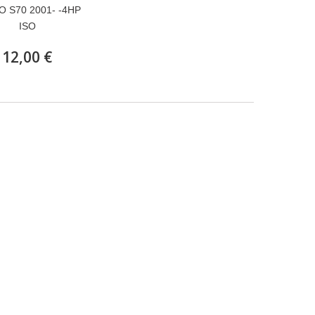
O S70 2001- -4HP
ISO
12,00 €