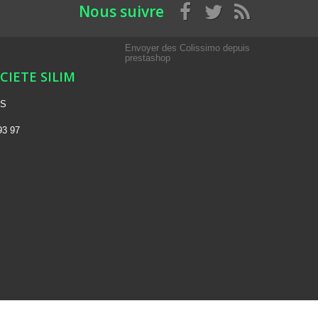
Nous suivre
Envoyer des Colissimo depuis
prestashop
OCIETE SILIM
NS
93 97