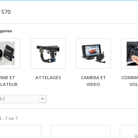
 S70
gories
RME ET
ATTELAGES
CAMERA ET
COMMA
LATEUR
VIDEO
VO
à Z
 - 7 sur 7.