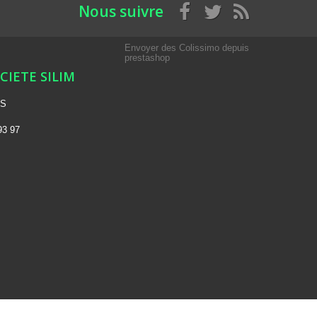
Nous suivre
Envoyer des Colissimo depuis
prestashop
OCIETE SILIM
NS
93 97