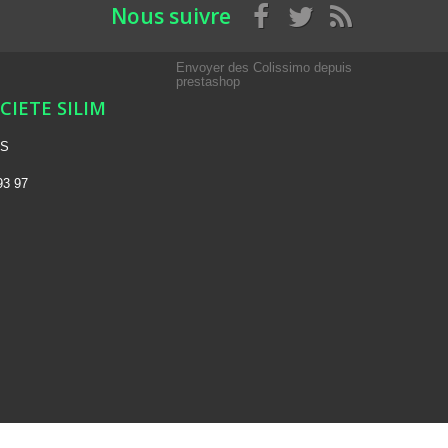
Nous suivre
Envoyer des Colissimo depuis
prestashop
OCIETE SILIM
NS
93 97