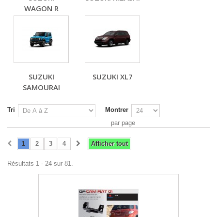
WAGON R
SUZUKI
SUZUKI XL7
SAMOURAI
Tri
Montrer
par page
1
2
3
4
Afficher tout
Résultats 1 - 24 sur 81.