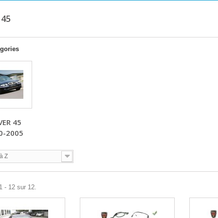
 45
gories
VER 45
0-2005
à Z
1 - 12 sur 12.