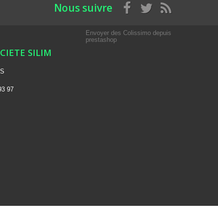
Nous suivre
Envoyer des Colissimo depuis
prestashop
OCIETE SILIM
NS
93 97