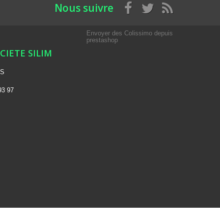
Nous suivre
Envoyer des Colissimo depuis
prestashop
OCIETE SILIM
NS
93 97