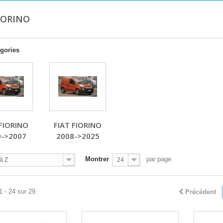
FIORINO
gories
 FIORINO
FIAT FIORINO
0->2007
2008->2025
Montrer
par page
à Z
24
1 - 24 sur 29.
Précédent