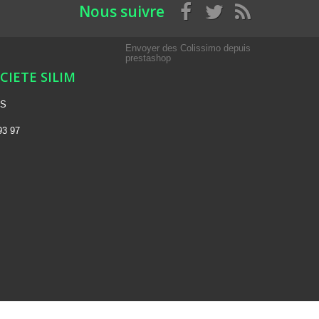
Nous suivre
Envoyer des Colissimo depuis
prestashop
OCIETE SILIM
NS
93 97