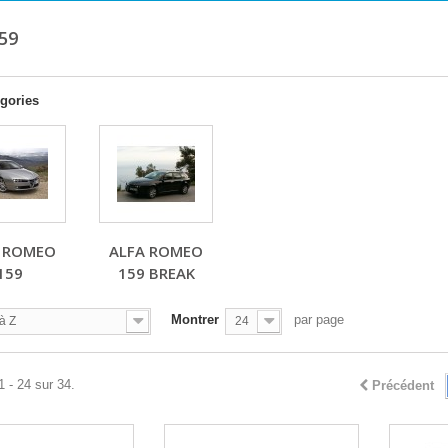
159
gories
 ROMEO
ALFA ROMEO
159
159 BREAK
Montrer
par page
à Z
24
1 - 24 sur 34.
Précédent