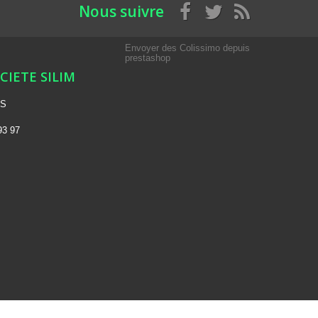
Nous suivre
Envoyer des Colissimo depuis
prestashop
OCIETE SILIM
NS
93 97