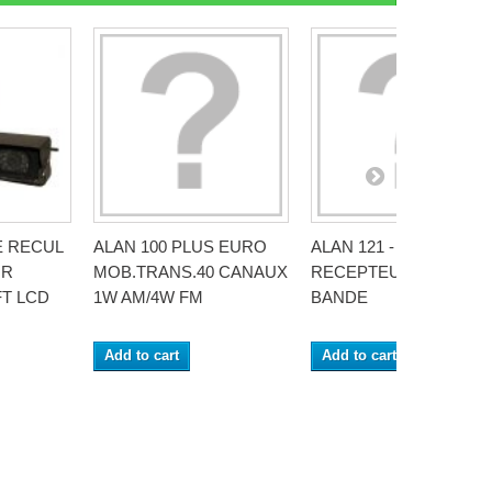
E RECUL
ALAN 100 PLUS EURO
ALAN 121 - EMETTEUR 
UR
MOB.TRANS.40 CANAUX
RECEPTEUR CB MULT
FT LCD
1W AM/4W FM
BANDE
Add to cart
Add to cart