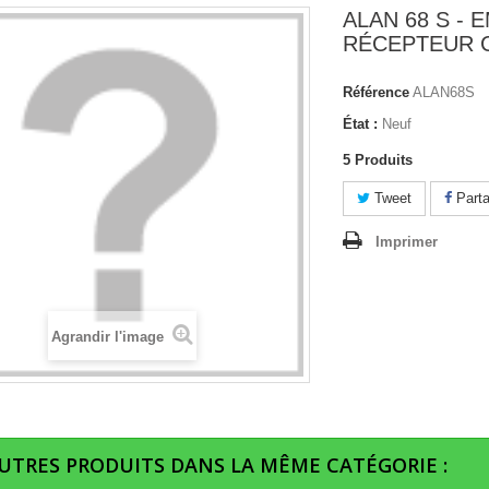
ALAN 68 S - 
RÉCEPTEUR 
Référence
ALAN68S
État :
Neuf
5
Produits
Tweet
Parta
Imprimer
Agrandir l'image
AUTRES PRODUITS DANS LA MÊME CATÉGORIE :