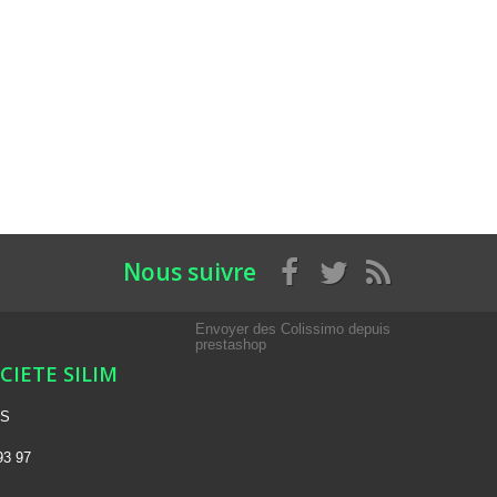
Nous suivre
Envoyer des Colissimo depuis
prestashop
OCIETE SILIM
NS
93 97