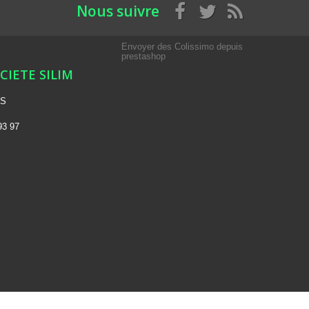
Nous suivre
Envoyer des Colissimo depuis
prestashop
OCIETE SILIM
NS
93 97