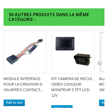
30 AUTRES PRODUITS DANS LA MÊME
CATÉGORIE :
MODULE INTERFACE
KIT CAMERA DE RECUL
ALAN
POUR LA CREATION D
VIDEO COULEUR
MOB
UN APRES CONTACT...
MONITEUR 5 TFT LCD
1W A
12V
Add to cart
Add 