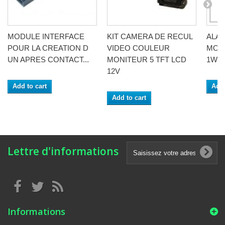
MODULE INTERFACE
KIT CAMERA DE RECUL
ALAN
POUR LA CREATION D
VIDEO COULEUR
MOB
UN APRES CONTACT...
MONITEUR 5 TFT LCD
1W A
12V
Add to cart
Add 
Add to cart
Lettre d'informations
Informations