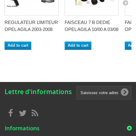
REGULATEUR LIMITEUR
FAISCEAU 7 B DEDIE
FAIS
OPEL AGILA 2003-2008
OPEL AGILA 10/00 A 03/08
OPEL 
Add to cart
Add to cart
Add 
Lettre d'informations
Informations