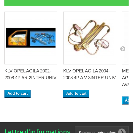
KLV OPEL AGILA 2002-
KLV OPEL AGILA 2004-
MEC
2008 4P AR 2INTER UNIV
2008 4P A V 3INTER UNIV
AGIL
AVA
Add to cart
Add to cart
Add 
Lettre d'informations