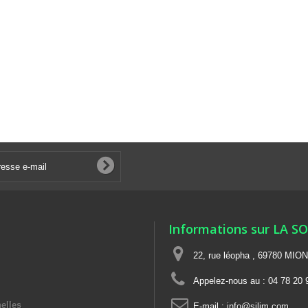
Informations sur LA S
22, rue léopha , 69780 MIO
Appelez-nous au :
04 78 20 
elles
E-mail :
info@silim.com