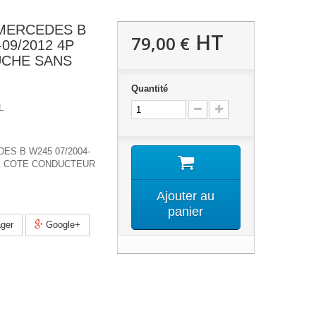
MERCEDES B
HT
79,00 €
-09/2012 4P
UCHE SANS
Quantité
L
S B W245 07/2004-
RE COTE CONDUCTEUR
Ajouter au
panier
ger
Google+