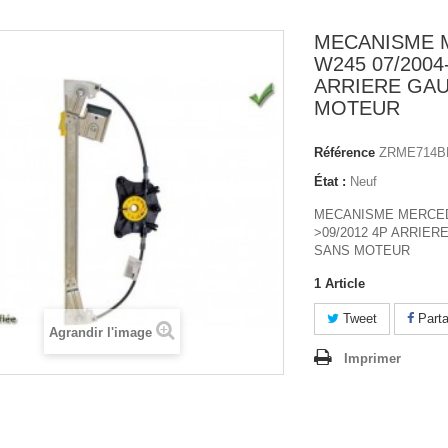
MECANISME 
W245 07/2004
ARRIERE GA
MOTEUR
Référence
ZRME714B
État :
Neuf
MECANISME MERCEDE
>09/2012 4P ARRIE
SANS MOTEUR
1
Article
Tweet
Parta
Agrandir l'image
Imprimer