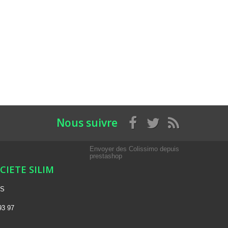
Nous suivre
Envoyer des Colissimo depuis
prestashop
OCIETE SILIM
NS
93 97