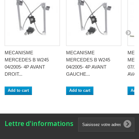
MECANISME
MECANISME
MEC
MERCEDES B W245
MERCEDES B W245
MER
04/2005- 4P AVANT
04/2005- 4P AVANT
07/20
DROIT...
GAUCHE...
AVANT
Add to cart
Add to cart
Add 
Lettre d'informations