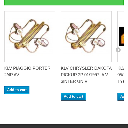
KLV PIAGGIO PORTER
KLV CHRYSLER DAKOTA
KLV
2/4P AV
PICKUP 2P 01/1997- A V
05/1
3INTER UNIV
TYPE
Add to cart
Add to cart
Add 