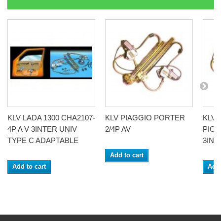
KLV LADA 1300 CHA2107-
KLV PIAGGIO PORTER
KLV
4P A V 3INTER UNIV
2/4P AV
PICK
TYPE C ADAPTABLE
3INT
Add to cart
Add to cart
Add 