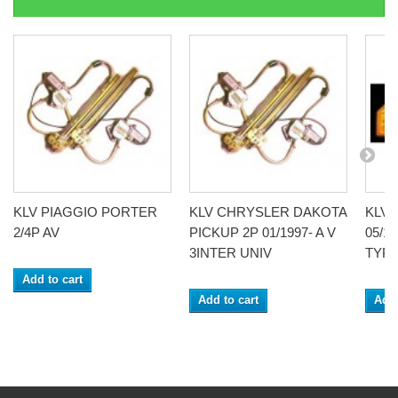
KLV PIAGGIO PORTER
KLV CHRYSLER DAKOTA
KLV
2/4P AV
PICKUP 2P 01/1997- A V
05/1
3INTER UNIV
TYPE
Add to cart
Add to cart
Add 