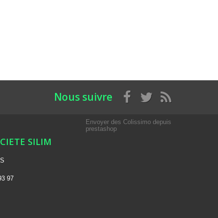
Nous suivre
Envoyer des Colissimo depuis
prestashop
OCIETE SILIM
NS
93 97