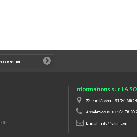
Informations sur LA S
22, rue léopha , 69780 MIO
Appelez-nous au :
04 78 20 
elles
E-mail :
info@silim.com