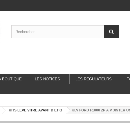
A BOUTIQUE
LES NOTICES
LES REGULATEURS
T
S
KITS LEVE VITRE AVANT D ET G
KLV FORD F1000 2P A V 3INTER U