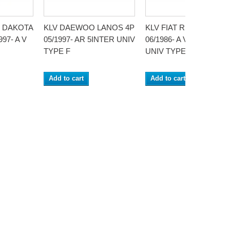
 DAKOTA
KLV DAEWOO LANOS 4P
KLV FIAT REGATA 4P
97- A V
05/1997- AR 5INTER UNIV
06/1986- A V 3INTER
TYPE F
UNIV TYPE C...
Add to cart
Add to cart