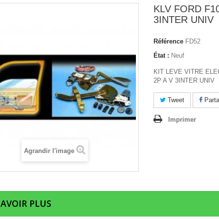
KLV FORD F10
3INTER UNIV
Référence
FD52
État :
Neuf
KIT LEVE VITRE EL
2P A V 3INTER UNIV
Tweet
Parta
Imprimer
Agrandir l'image
SAVOIR PLUS