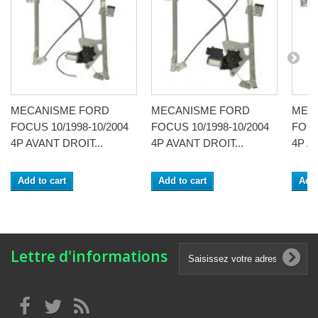
MECANISME FORD
MECANISME FORD
MEC
FOCUS 10/1998-10/2004
FOCUS 10/1998-10/2004
FOCU
4P AVANT DROIT...
4P AVANT DROIT...
4P A
Add to cart
Add to cart
Add 
Lettre d'informations