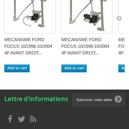
MECANISME FORD
MECANISME FORD
MEC
FOCUS 10/1998-10/2004
FOCUS 10/1998-10/2004
FOCU
4P AVANT DROIT...
4P AVANT DROIT...
4P A
Add to cart
Add to cart
Add 
Lettre d'informations