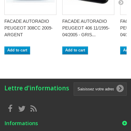
FACADE AUTORADIO
FACADE AUTORADIO
FAC
PEUGEOT 308CC 2009-
PEUGEOT 406 11/1995-
PEUG
ARGENT
04/2005 - GRIS...
04/20
Add to cart
Add to cart
Add 
Lettre d'informations
Informations