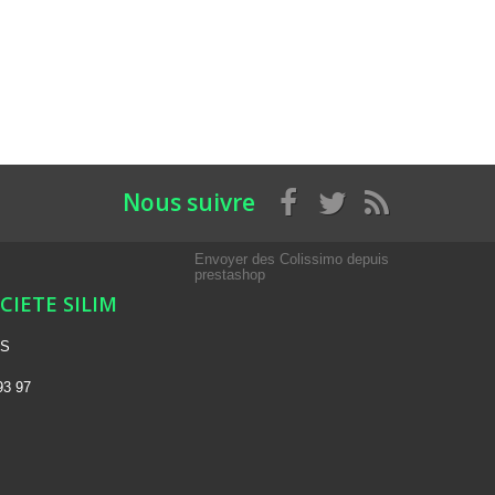
Nous suivre
Envoyer des Colissimo depuis
prestashop
OCIETE SILIM
NS
93 97