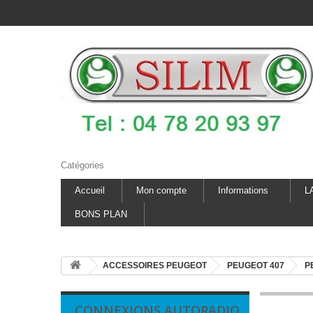
Catégories
Accueil
Mon compte
Informations
L
BONS PLAN
ACCESSOIRES PEUGEOT
PEUGEOT 407
P
CONNEXIONS AUTORADIO