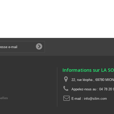
Informations sur LA S
22, rue léopha , 69780 MIO
Appelez-nous au :
04 78 20 
elles
E-mail :
info@silim.com