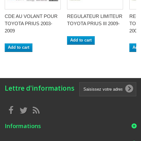
CDE AU VOLANT POUR
REGULATEUR LIMITEUR
REG
TOYOTA PRIUS 2003-
TOYOTA PRIUS III 2009-
TOYO
2009
2009
Add to cart
Add to cart
Add 
Lettre d'informations
Informations