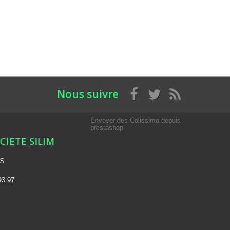
Nous suivre
Envoyer des Colissimo depuis
prestashop
OCIETE SILIM
NS
93 97