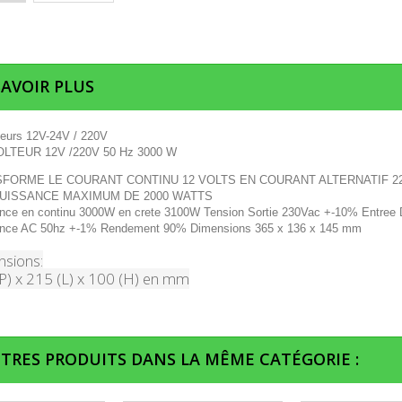
SAVOIR PLUS
teurs 12V-24V / 220V
LTEUR 12V /220V 50 Hz 3000 W
FORME LE COURANT CONTINU 12 VOLTS EN COURANT ALTERNATIF 2
UISSANCE MAXIMUM DE 2000 WATTS
nce en continu 3000W en crete 3100W Tension Sortie 230Vac +-10% Entree
nce AC 50hz +-1% Rendement 90% Dimensions 365 x 136 x 145 mm
sions:
P) x 215 (L) x 100 (H) en mm
UTRES PRODUITS DANS LA MÊME CATÉGORIE :