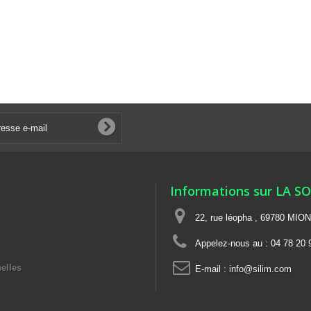
Informations sur LA S
22, rue léopha , 69780 MIO
Appelez-nous au :
04 78 20 
elles
E-mail :
info@silim.com