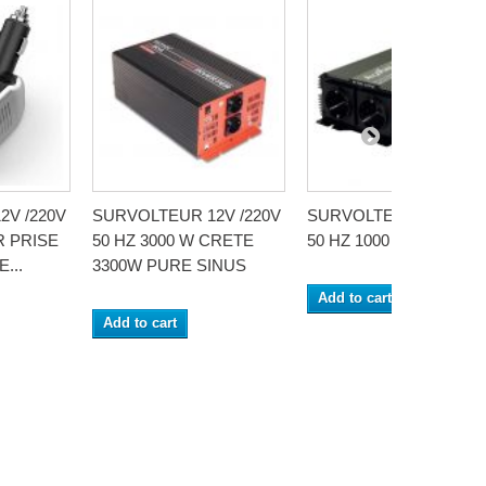
2V /220V
SURVOLTEUR 12V /220V
SURVOLTEUR 12V /22
R PRISE
50 HZ 3000 W CRETE
50 HZ 1000 W
...
3300W PURE SINUS
Add to cart
Add to cart