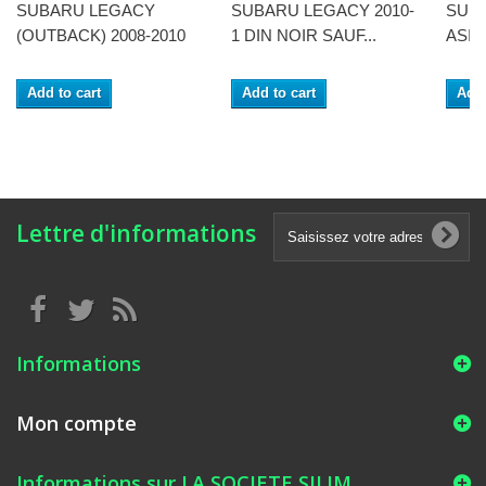
SUBARU LEGACY
SUBARU LEGACY 2010-
SUB
(OUTBACK) 2008-2010
1 DIN NOIR SAUF...
ASIA
Add to cart
Add to cart
Add 
Lettre d'informations
Informations
Mon compte
Informations sur LA SOCIETE SILIM