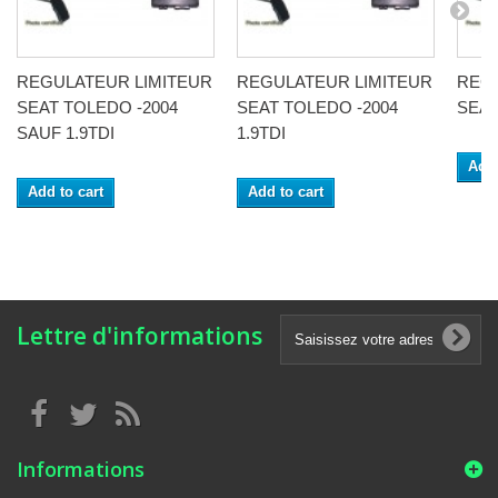
REGULATEUR LIMITEUR
REGULATEUR LIMITEUR
REG
SEAT TOLEDO -2004
SEAT TOLEDO -2004
SEAT
SAUF 1.9TDI
1.9TDI
Add 
Add to cart
Add to cart
Lettre d'informations
Informations