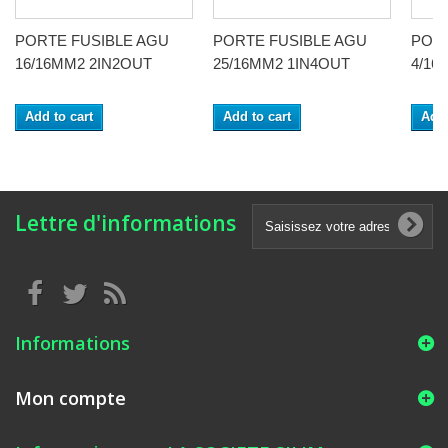
PORTE FUSIBLE AGU
PORTE FUSIBLE AGU
PORT
16/16MM2 2IN2OUT
25/16MM2 1IN4OUT
4/16
Add to cart
Add to cart
Add 
Lettre d'informations
Informations
Mon compte