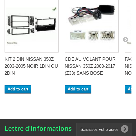
KIT 2 DIN NISSAN 350Z
CDE AU VOLANT POUR
FAC
2003-2005 NOIR 1DIN OU
NISSAN 350Z 2003-2017
NISS
2DIN
(Z33) SANS BOSE
NOI
Add to cart
Add to cart
Add 
Lettre d'informations