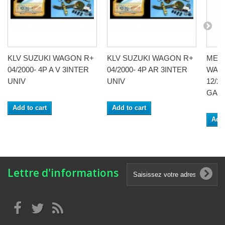
KLV SUZUKI WAGON R+
KLV SUZUKI WAGON R+
MEC
04/2000- 4P A V 3INTER
04/2000- 4P AR 3INTER
WAGO
UNIV
UNIV
12/2
GAU
Add to cart
Add to cart
Add 
Lettre d'informations