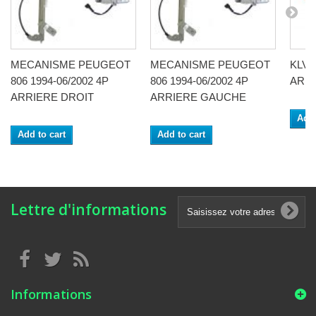
MECANISME PEUGEOT
MECANISME PEUGEOT
KLV 
806 1994-06/2002 4P
806 1994-06/2002 4P
AR 4
ARRIERE DROIT
ARRIERE GAUCHE
Add 
Add to cart
Add to cart
Lettre d'informations
Informations