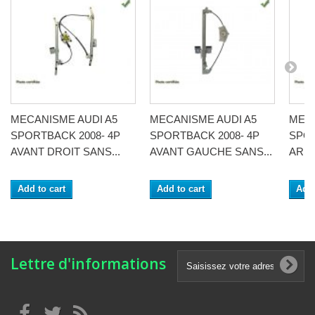
MECANISME AUDI A5
MECANISME AUDI A5
MECA
SPORTBACK 2008- 4P
SPORTBACK 2008- 4P
SPOR
AVANT DROIT SANS...
AVANT GAUCHE SANS...
ARRI
Add to cart
Add to cart
Add 
Lettre d'informations