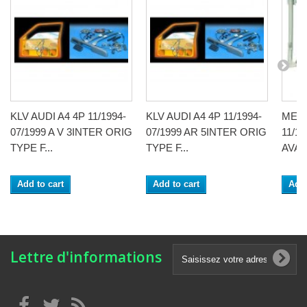
KLV AUDI A4 4P 11/1994-
KLV AUDI A4 4P 11/1994-
MECA
07/1999 A V 3INTER ORIG
07/1999 AR 5INTER ORIG
11/19
TYPE F...
TYPE F...
AVAN
Add to cart
Add to cart
Add 
Lettre d'informations