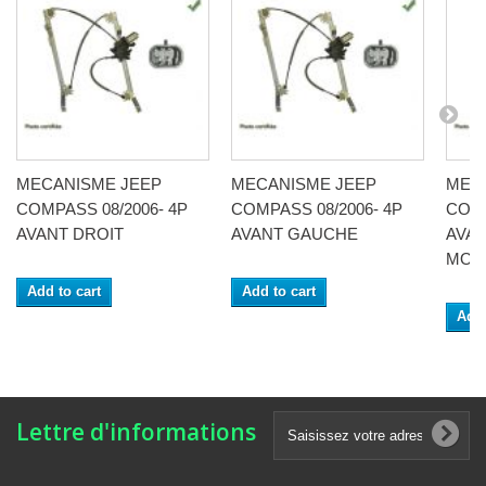
MECANISME JEEP
MECANISME JEEP
MEC
COMPASS 08/2006- 4P
COMPASS 08/2006- 4P
COMP
AVANT DROIT
AVANT GAUCHE
AVAN
MOT
Add to cart
Add to cart
Add 
Lettre d'informations