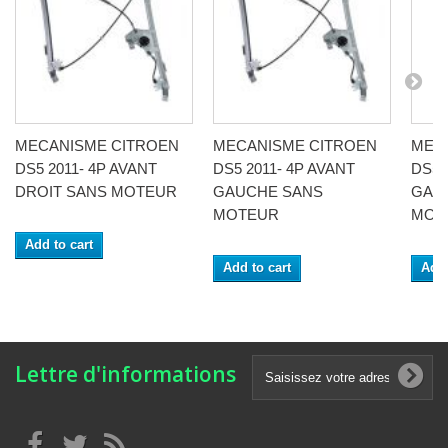
MECANISME CITROEN
MECANISME CITROEN
MEC
DS5 2011- 4P AVANT
DS5 2011- 4P AVANT
DS5 
DROIT SANS MOTEUR
GAUCHE SANS
GAU
MOTEUR
MOT
Add to cart
Add to cart
Add 
Lettre d'informations