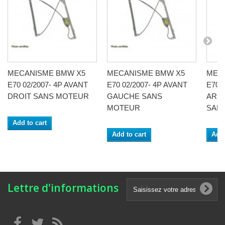
MECANISME BMW X5
MECANISME BMW X5
MEC
E70 02/2007- 4P AVANT
E70 02/2007- 4P AVANT
E70 0
DROIT SANS MOTEUR
GAUCHE SANS
ARR
MOTEUR
SANS
Add to cart
Add to cart
Add 
Lettre d'informations