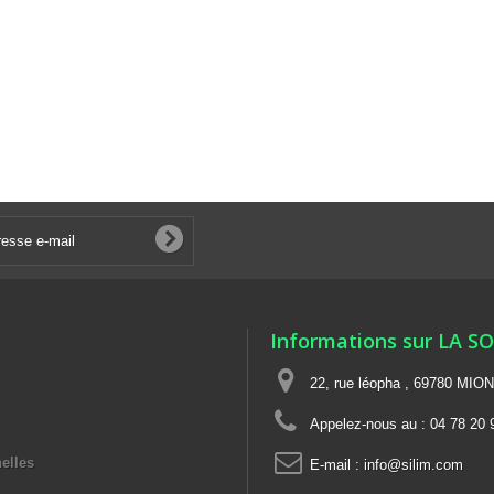
Informations sur LA S
22, rue léopha , 69780 MIO
Appelez-nous au :
04 78 20 
elles
E-mail :
info@silim.com