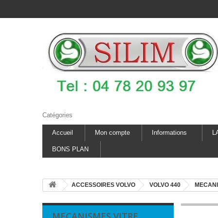
Catégories
Accueil
Mon compte
Informations
L
BONS PLAN
ACCESSOIRES VOLVO
VOLVO 440
MECANI
MECANISMES VITRE