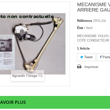
MECANISME V
ARRIERE GA
Référence
ZRVL10L
État :
Neuf
MECANISME VOLVO 4
COTE CONDUCTEUR
1
Article
Tweet
Parta
Imprimer
Agrandir l'image
SAVOIR PLUS