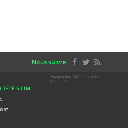
Nous suivre
Envoyer des Colissimo depuis
prestashop
OCIETE SILIM
NS
93 97