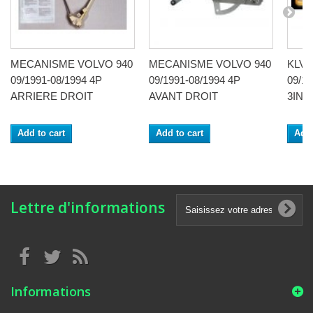
MECANISME VOLVO 940
MECANISME VOLVO 940
KLV 
09/1991-08/1994 4P
09/1991-08/1994 4P
09/19
ARRIERE DROIT
AVANT DROIT
3INT
Add to cart
Add to cart
Add 
Lettre d'informations
Informations