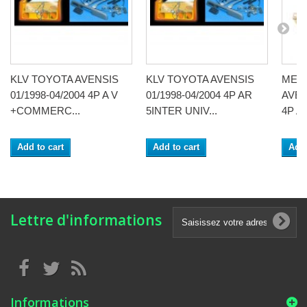
KLV TOYOTA AVENSIS
KLV TOYOTA AVENSIS
MEC
01/1998-04/2004 4P A V
01/1998-04/2004 4P AR
AVEN
+COMMERC...
5INTER UNIV...
4P A
Add to cart
Add to cart
Add 
Lettre d'informations
Informations