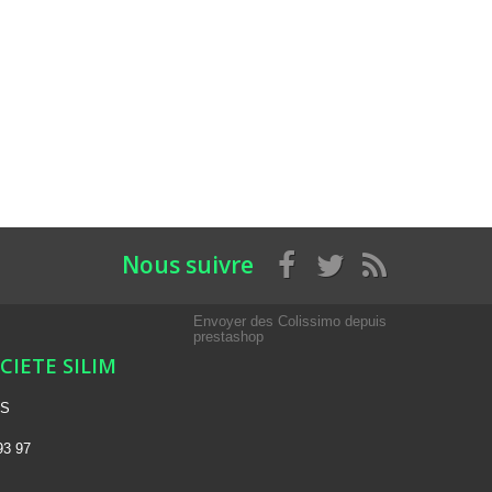
Nous suivre
Envoyer des Colissimo depuis
prestashop
OCIETE SILIM
NS
93 97