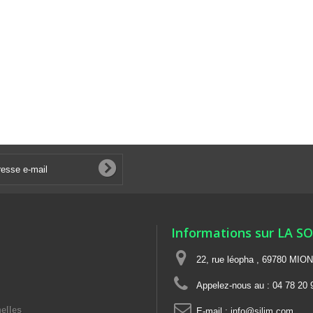
Informations sur LA S
22, rue léopha , 69780 MIO
Appelez-nous au :
04 78 20 
elles
E-mail :
info@silim.com