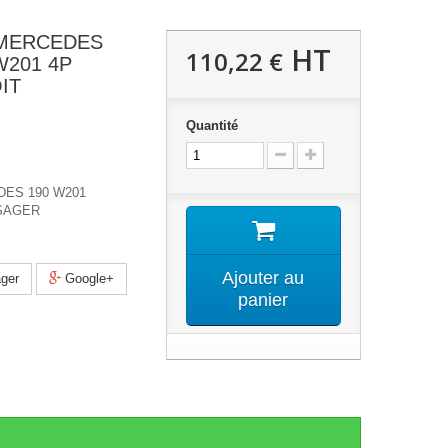
MERCEDES
HT
110,22 €
W201 4P
IT
Quantité
ES 190 W201
SAGER
Ajouter au
ger
Google+
panier