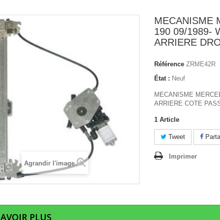
MECANISME 
190 09/1989- 
ARRIERE DRO
Référence
ZRME42R
État :
Neuf
MECANISME MERCED
ARRIERE COTE PAS
1
Article
Tweet
Parta
Imprimer
Agrandir l'image
SAVOIR PLUS