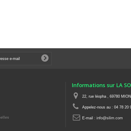
Informations sur LA S
22, rue léopha , 69780 MIO
Appelez-nous au :
04 78 20 
elles
E-mail :
info@silim.com