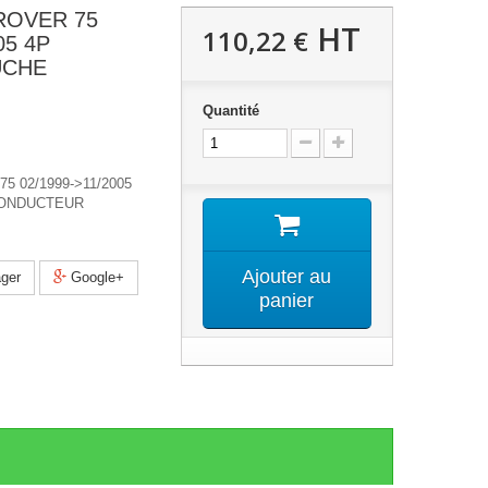
ROVER 75
HT
110,22 €
05 4P
UCHE
Quantité
 02/1999->11/2005
CONDUCTEUR
Ajouter au
ger
Google+
panier