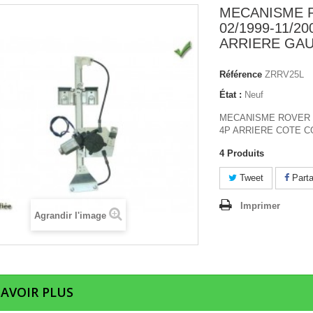
MECANISME 
02/1999-11/20
ARRIERE GA
Référence
ZRRV25L
État :
Neuf
MECANISME ROVER 75
4P ARRIERE COTE 
4
Produits
Tweet
Parta
Imprimer
Agrandir l'image
SAVOIR PLUS