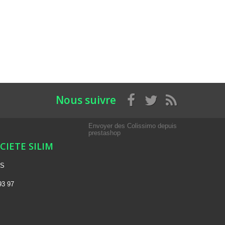
Nous suivre
Envoyer des Colissimo depuis
prestashop
OCIETE SILIM
NS
93 97