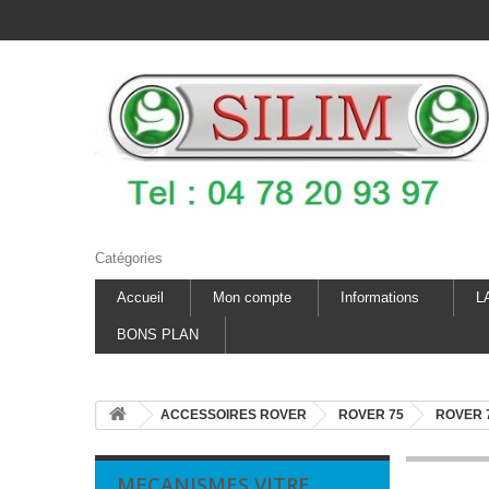
Catégories
Accueil
Mon compte
Informations
L
BONS PLAN
ACCESSOIRES ROVER
ROVER 75
ROVER 7
MECANISMES VITRE