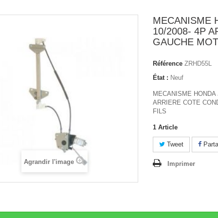
MECANISME 
10/2008- 4P 
GAUCHE MOTE
Référence
ZRHD55L
État :
Neuf
MECANISME HONDA J
ARRIERE COTE CON
FILS
1
Article
Tweet
Parta
Agrandir l'image
Imprimer