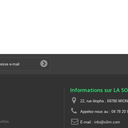
Informations sur LA S
22, rue léopha , 69780 MIO
Appelez-nous au :
04 78 20 
elles
E-mail :
info@silim.com