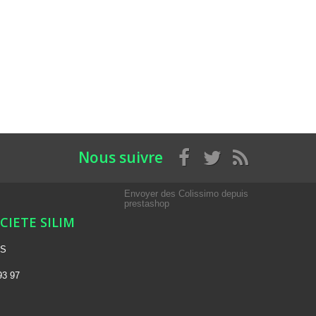
Nous suivre
Envoyer des Colissimo depuis
prestashop
OCIETE SILIM
NS
93 97