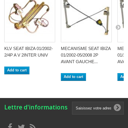
KLV SEAT IBIZA 01/2002-
MECANISME SEAT IBIZA
MECA
2/4P A V 2INTER UNIV
01/2002-05/2008 2P
01/20
AVANT GAUCHE...
AVAN
Add to cart
Add to cart
Add 
Lettre d'informations