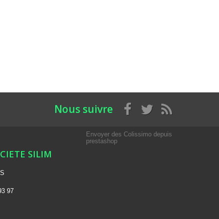
Nous suivre
Envoyer des Colissimo depuis
prestashop
OCIETE SILIM
NS
93 97