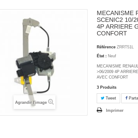
MECANISME 
SCENIC2 10/2
4P ARRIERE 
CONFORT
Référence
ZRRT51L
État :
Neuf
MECANISME RENAULT
>06/2009 4P ARRIE
AVEC CONFORT
3
Produits
Tweet
Parta
Agrandir l'image
Imprimer