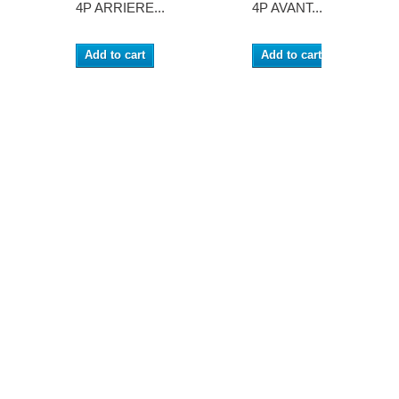
4P ARRIERE...
4P AVANT...
Add to cart
Add to cart