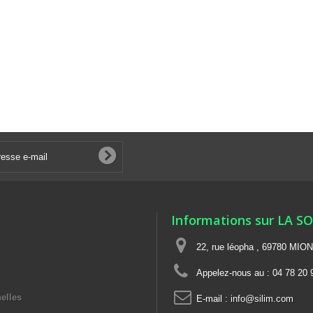
Informations sur LA S
22, rue léopha , 69780 MIO
Appelez-nous au :
04 78 20 
elles
E-mail :
info@silim.com