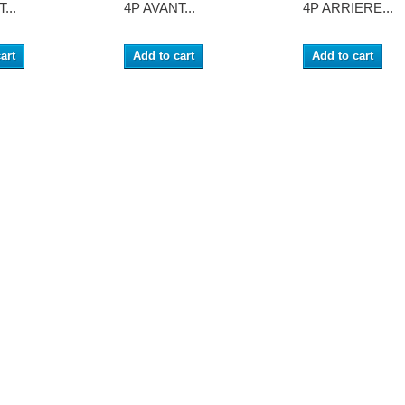
...
4P AVANT...
4P ARRIERE...
art
Add to cart
Add to cart