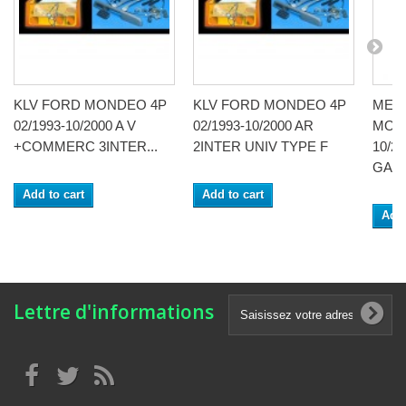
KLV FORD MONDEO 4P
KLV FORD MONDEO 4P
MEC
02/1993-10/2000 A V
02/1993-10/2000 AR
MOND
+COMMERC 3INTER...
2INTER UNIV TYPE F
10/2
GAU
Add to cart
Add to cart
Add 
Lettre d'informations