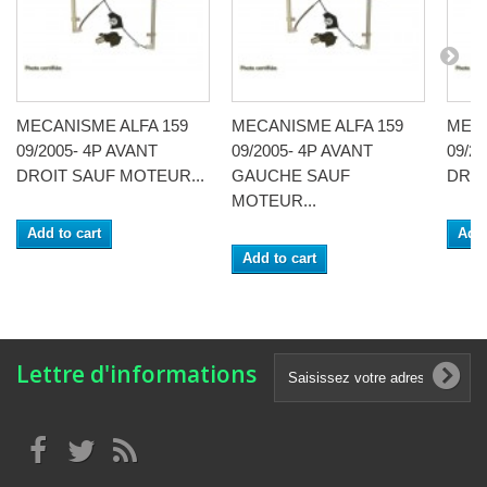
MECANISME ALFA 159
MECANISME ALFA 159
MECA
09/2005- 4P AVANT
09/2005- 4P AVANT
09/2
DROIT SAUF MOTEUR...
GAUCHE SAUF
DROI
MOTEUR...
Add to cart
Add 
Add to cart
Lettre d'informations