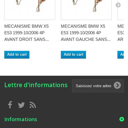
MECANISME BMW X5
MECANISME BMW X5
MEC
E53 1999-10/2006 4P
E53 1999-10/2006 4P
E53 
AVANT DROIT SANS...
AVANT GAUCHE SANS...
ARRI
Add to cart
Add to cart
Add 
Lettre d'informations
Informations