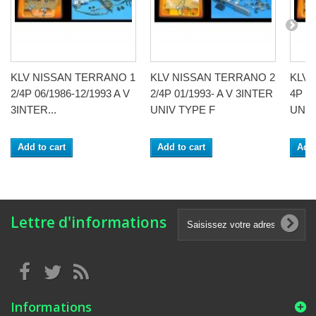
KLV NISSAN TERRANO 1
KLV NISSAN TERRANO 2
KLV 
2/4P 06/1986-12/1993 A V
2/4P 01/1993- A V 3INTER
4P 0
3INTER...
UNIV TYPE F
UNIV
Add to cart
Add to cart
Add 
Lettre d'informations
Informations